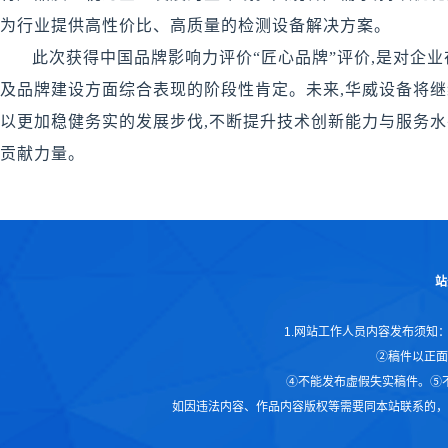
为行业提供高性价比、高质量的检测设备解决方案。
此次获得中国品牌影响力评价“匠心品牌”评价,是对企
及品牌建设方面综合表现的阶段性肯定。未来,华威设备将继
以更加稳健务实的发展步伐,不断提升技术创新能力与服务水
贡献力量。
站
1.网站工作人员内容发布须知
②稿件以正面
④不能发布虚假失实稿件。⑤
如因违法内容、作品内容版权等需要同本站联系的，