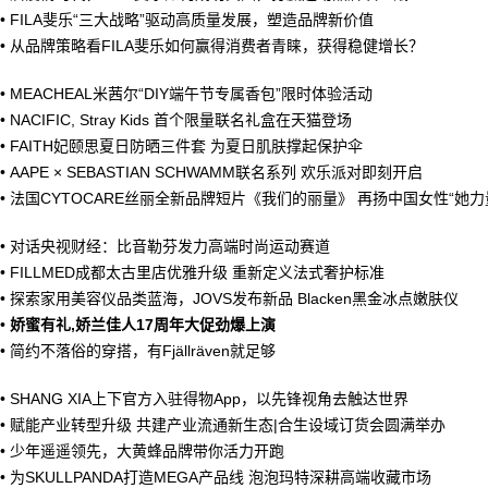
•
FILA斐乐“三大战略”驱动高质量发展，塑造品牌新价值
•
从品牌策略看FILA斐乐如何赢得消费者青睐，获得稳健增长？
•
MEACHEAL米茜尔“DIY端午节专属香包”限时体验活动
•
NACIFIC, Stray Kids 首个限量联名礼盒在天猫登场
•
FAITH妃颐思夏日防晒三件套 为夏日肌肤撑起保护伞
•
AAPE × SEBASTIAN SCHWAMM联名系列 欢乐派对即刻开启
•
法国CYTOCARE丝丽全新品牌短片《我们的丽量》 再扬中国女性“她力
•
对话央视财经：比音勒芬发力高端时尚运动赛道
•
FILLMED成都太古里店优雅升级 重新定义法式奢护标准
•
探索家用美容仪品类蓝海，JOVS发布新品 Blacken黑金冰点嫩肤仪
•
娇蜜有礼,娇兰佳人17周年大促劲爆上演
•
简约不落俗的穿搭，有Fjällräven就足够
•
SHANG XIA上下官方入驻得物App，以先锋视角去触达世界
•
赋能产业转型升级 共建产业流通新生态|合生设域订货会圆满举办
•
少年遥遥领先，大黄蜂品牌带你活力开跑
•
为SKULLPANDA打造MEGA产品线 泡泡玛特深耕高端收藏市场