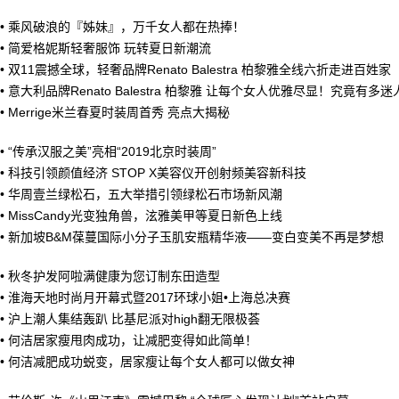
•
乘风破浪的『姊妹』，万千女人都在热捧！
•
简爱格妮斯轻奢服饰 玩转夏日新潮流
•
双11震撼全球，轻奢品牌Renato Balestra 柏黎雅全线六折走进百姓家
•
意大利品牌Renato Balestra 柏黎雅 让每个女人优雅尽显！究竟有多迷
•
Merrige米兰春夏时装周首秀 亮点大揭秘
•
“传承汉服之美”亮相“2019北京时装周”
•
科技引领颜值经济 STOP X美容仪开创射频美容新科技
•
华周壹兰绿松石，五大举措引领绿松石市场新风潮
•
MissCandy光变独角兽，泫雅美甲等夏日新色上线
•
新加坡B&M葆蔓国际小分子玉肌安瓶精华液——变白变美不再是梦想
•
秋冬护发阿啦满健康为您订制东田造型
•
淮海天地时尚月开幕式暨2017环球小姐•上海总决赛
•
沪上潮人集结轰趴 比基尼派对high翻无限极荟
•
何洁居家瘦甩肉成功，让减肥变得如此简单！
•
何洁减肥成功蜕变，居家瘦让每个女人都可以做女神