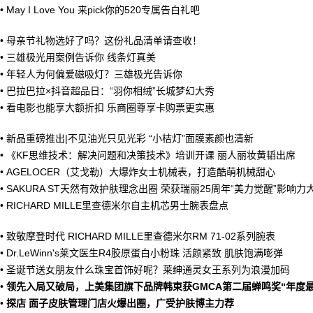
•
May I Love You 来pick你的520专属告白礼吧
•
母亲节礼物选好了吗？这份礼品清单请查收！
•
三雄极光用案例告诉你 线条灯真美
•
年轻人为何偏爱磁吸灯？三雄极光告诉你
•
巴拉巴拉×抖音超品日：“羽你相绒”长城梦幻大秀
•
看电影也能享大额折扣 乐商圈尊享卡购票更实惠
•
新品重磅推出|不见油光只见光彩 “小桔灯”面膜素颜也清新
•
《KF思维技术：解决问题和决策技术》培训开课 丽人丽妆黄韬出席
•
AGELOCER（艾戈勒）大爆炸女士机械表，打造酷萌机械甜心
•
SAKURA ST天然有效护肤理念出圈 荣获瑞丽25周年“美力觉醒”影响力
•
RICHARD MILLE里查德米尔自主机芯男士腕表盘点
•
致敬摩登时代 RICHARD MILLE里查德米尔RM 71-02系列腕表
•
Dr.LeWinn's莱文医生R4胶原蛋白小粉珠 活颜紧致 肌肤饱满嘭弹
•
圣诞节送女朋友什么珠宝首饰好呢？莱绅通灵女王系列为浪漫加码
•
领先入局又破局，上美集团旗下品牌韩束获GMCA第二届蝉鸣奖“年度
•
探店 面子皮肤管理门店火爆出圈，广受护肤博主力荐