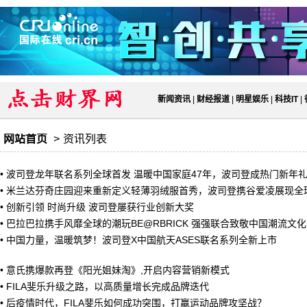
新闻资讯
|
财经报道
|
明星娱乐
|
科技IT
|
网站首页
>
资讯列表
•
波司登龙年联名系列全球首发 温暖中国家庭47年，波司登成热门新年
•
米兰达芬奇庄园迎来重新定义轻薄羽绒服首秀，波司登携谷爱凌展现全
•
创新引领 时尚升级 波司登屡获行业创新大奖
•
巴拉巴拉携手风靡全球的潮玩BE@RBRICK 强强联合致敬中国潮流文化
•
中国力量，温暖筑梦！波司登X中国航天ASES联名系列全新上市
•
意氏携爆款再登《阳光姐妹淘》,开启内容营销新模式
•
FILA斐乐升级之路，以高质量增长完成品牌迭代
•
后疫情时代，FILA斐乐如何成功突围，打赢运动品牌攻坚战？