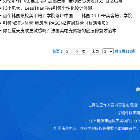
•
劳伦斯•许《山里江南》震撼巴黎 “全球匠心发现计划”首站启幕
•
以小见大，LessThanFive引领个性化设计浪潮
•
首个韩国喷枪美甲培训学院落户中国——韩国DR.LEE美容培训学院
•
引领“娱乐+体育”新风尚 PASONZ百尚联合《鲜活宝贝》
•
你在夏天皮肤更敏感吗？法国美帕壳聚糖的底层修复才治本
首页 1
2
下一页
末页
共
2
页
113
条
站
1.网站工作人员内容发布须知
②稿件以正面
④不能发布虚假失实稿件。⑤
如因违法内容、作品内容版权等需要同本站联系的，