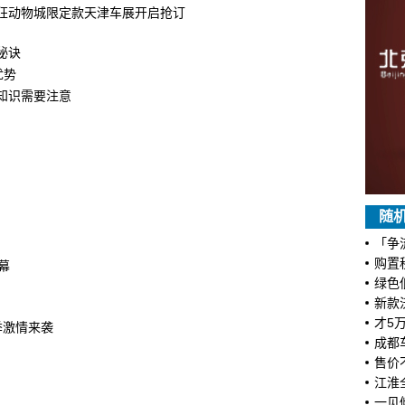
尼疯狂动物城限定款天津车展开启抢订
秘诀
优势
知识需要注意
随
「争
购置
幕
绿色
新款
才5
季激情来袭
成都
售价
江淮
一见