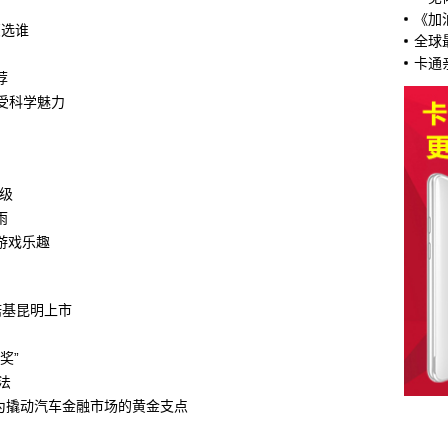
《加
您选谁
全球
卡通
荐
受科学魅力
级
雨
游戏乐趣
诺基昆明上市
奖”
法
成为撬动汽车金融市场的黄金支点