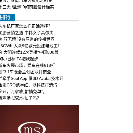
车展，睿蓝汽车为换电定制专
十三天 理想L9的前脸设计确实
门排行
洗车机厂家怎么样正确选择？
轮胎营销之道 中韩女子高尔夫
迹 驭无境 没有弯道的传祺世界
16GWh 大众9亿欧元投建电池工厂
7年大阳连续12次登榜“中国500最
后的小目标 TA陪我起步
新车火爆市场，爱车在线618打
视“3.15”晚会主创团队打造全
牵手Soul App 借3D Avatar技术开
金服CRO范学红：以科技打造汽
全开，万家雅迪“抽免单”，
毒鸡汤 贷款你怕了吗？