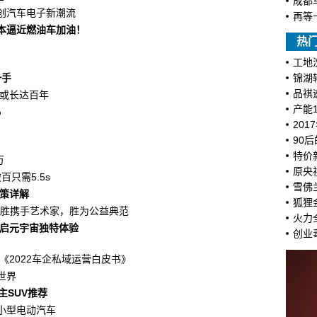
成都
创汽车电子新潮流
再等
本逼近燃油车加油！
热
工地
一手
锦湖
品祺
命或长达百年
产能
%
201
90
特价
万
原央
只需5.5s
雪佛兰
政策详解
狐狸
·揽胜携手艺术家，胜为公益典范
火力
技术开启元宇宙独特体验
创业
《2022车企私域运营白皮书》
世界
主SUV推荐
小型电动汽车