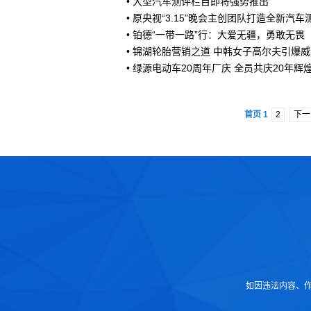
•
大型汽车测评栏目即将强势推出
•
原央视“3.15”晚会主创团队打造全新汽车
•
铂德“一带一路”行：大爱无疆，勇敢无畏
•
锦湖轮胎营销之道 中韩女子高尔夫引爆威
•
绿源电动车20周年厂庆 全员共庆20年辉
首页 1
2
下一
如因违法内容、