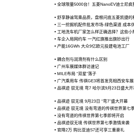
•
全球限量5000台！五菱NanoEV迪士
•
舒享静谧驾乘品质，盘根问底五菱凯捷的
•
三一挖掘机配件批发市场-绿色渠道 成本
•
工地洗车机厂家怎么样正确选择？这些小
•
车企入局网约车 一汽红旗推出旗妙出行
•
产能16GWh 大众9亿欧元投建电池工厂
•
耦合剂与润滑剂有什么区别
•
广州车展媒体群访速记
•
MILE布局 “双星”落子
•
广汽乘用车 传祺GE3将首发亮相西安车展
•
品祺迹 驭无境 弯7 哈尔滨9月23日盛大开
•
品祺迹 驭无境 9月23日 “弯7”盛大开幕
•
品祺迹 驭无境 没有弯道的传祺世界第七
•
没有弯道的传祺世界第七季即将开启
•
品祺迹驭无境 传祺世界第七季激情来袭
•
官降2万 购比亚迪S7还可享三重豪礼