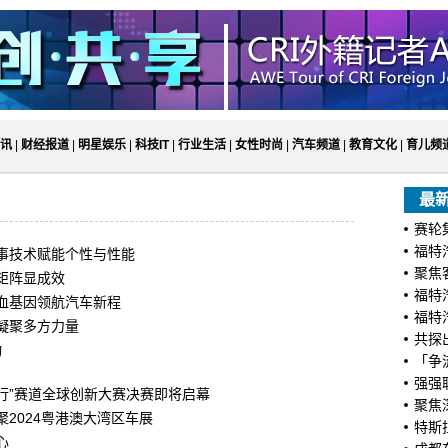
讯
|
财经报道
|
明星娱乐
|
科技IT
|
行业生活
|
女性时尚
|
汽车频道
|
教育文化
|
育儿频
最
赛轮
福特
事技术赋能个性与性能
聚焦
矩阵显成效
福特
血基因领航汽车新程
福特汽
，凝聚多方力量
共探出
动
「争
强强
来出行”赛道全球创新大赛决赛即将启幕
聚焦
2024粤港澳大湾区车展
特斯
心