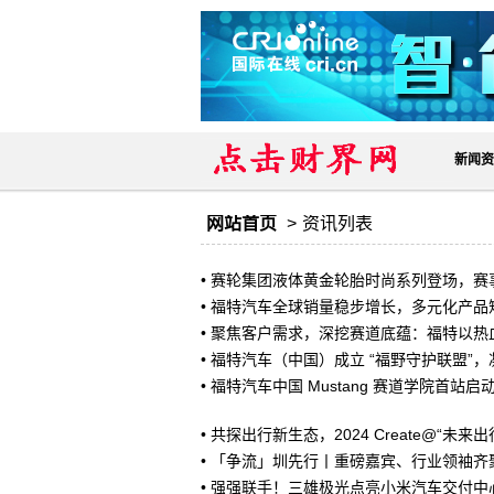
新闻资
网站首页
>
资讯列表
•
赛轮集团液体黄金轮胎时尚系列登场，赛
•
福特汽车全球销量稳步增长，多元化产品
•
聚焦客户需求，深挖赛道底蕴：福特以热
•
福特汽车（中国）成立 “福野守护联盟”
•
福特汽车中国 Mustang 赛道学院首站启
•
共探出行新生态，2024 Create@“未
•
「争流」圳先行丨重磅嘉宾、行业领袖齐聚
•
强强联手！三雄极光点亮小米汽车交付中