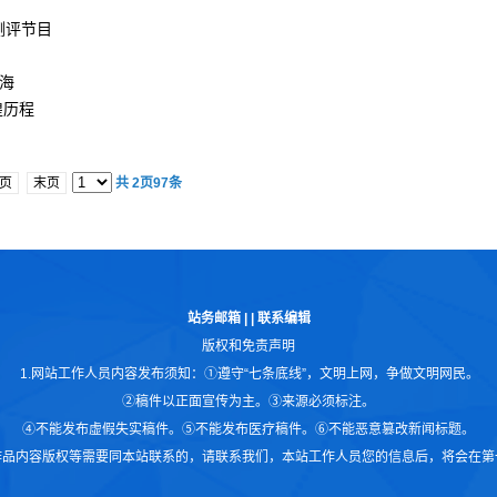
测评节目
海
煌历程
页
末页
共
2
页
97
条
站务邮箱
|
|
联系编辑
版权和免责声明
1.网站工作人员内容发布须知：①遵守“七条底线”，文明上网，争做文明网民。
②稿件以正面宣传为主。③来源必须标注。
④不能发布虚假失实稿件。⑤不能发布医疗稿件。⑥不能恶意篡改新闻标题。
作品内容版权等需要同本站联系的，请联系我们，本站工作人员您的信息后，将会在第