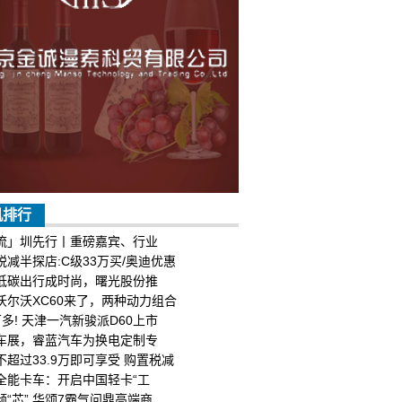
机排行
流」圳先行丨重磅嘉宾、行业
税减半探店:C级33万买/奥迪优惠
低碳出行成时尚，曙光股份推
沃尔沃XC60来了，两种动力组合
万多! 天津一汽新骏派D60上市
车展，睿蓝汽车为换电定制专
不超过33.9万即可享受 购置税减
全能卡车：开启中国轻卡“工
倾“芯” 华颂7霸气问鼎高端商