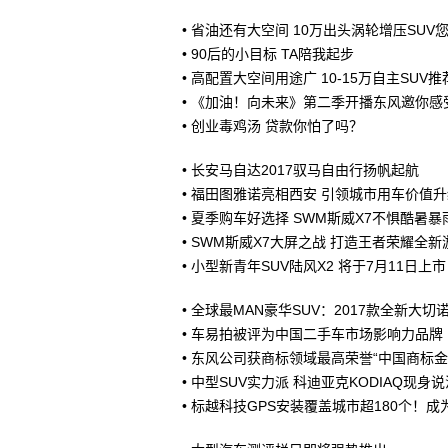
•
省油还有大空间 10万出头涡轮增压SUV
•
90后的小目标 TA陪我起步
•
高配置大空间用途广 10-15万自主SUV推
•
《加油！向未来》第二季开播东风邀你感
•
创业毒鸡汤 贷款你怕了吗？
•
长安马自达2017驭马自由行扬帆起航
•
福田图雅诺亮相西安 引领城市用车价值升
•
夏季购车好选择 SWM斯威X7不惧酷暑暴
•
SWM斯威X7大屏之战 打造王者荣耀全新
•
小型新青年SUV陆风X2 将于7月11日上市
•
全球最MAN豪华SUV：2017款全新大切
•
车易拍被评为中国二手车市场影响力品牌
•
东风公司获商标领域最高荣誉“中国商标金
•
中型SUV实力派 科迪亚克KODIAQ现身说
•
标越科技GPS安装覆盖城市超180个！