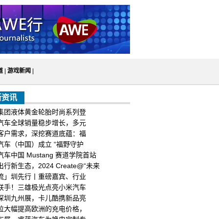
道
|
游戏新闻
|
新资讯
集团液体黄金轮胎时尚系列登
汽车全球销量稳步增长，多元
客户需求，深挖赛道底蕴：福
汽车（中国）成立 “福野守护
车中国 Mustang 赛道学院首站
行新生态，2024 Create@“未来
流」圳先行丨重磅嘉宾、行业
联手！三雄极光点亮小米汽车
深圳九州展，卡儿酷携新品亮
拉大幅提高欧洲的充电价格，