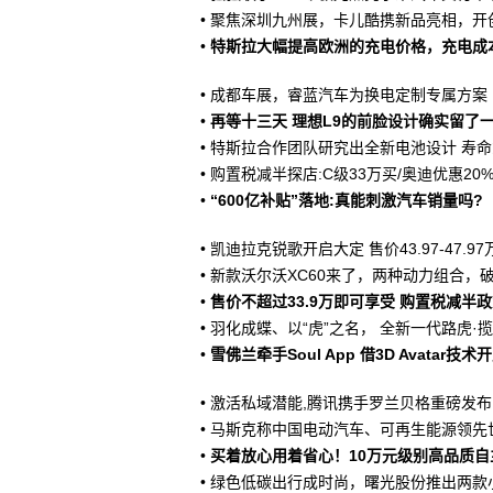
•
聚焦深圳九州展，卡儿酷携新品亮相，开
•
特斯拉大幅提高欧洲的充电价格，充电成
•
成都车展，睿蓝汽车为换电定制专属方案
•
再等十三天 理想L9的前脸设计确实留了
•
特斯拉合作团队研究出全新电池设计 寿
•
购置税减半探店:C级33万买/奥迪优惠20
•
“600亿补贴”落地:真能刺激汽车销量吗?
•
凯迪拉克锐歌开启大定 售价43.97-47.97
•
新款沃尔沃XC60来了，两种动力组合，破百
•
售价不超过33.9万即可享受 购置税减半
•
羽化成蝶、以“虎”之名， 全新一代路虎
•
雪佛兰牵手Soul App 借3D Avatar
•
激活私域潜能,腾讯携手罗兰贝格重磅发布
•
马斯克称中国电动汽车、可再生能源领先
•
买着放心用着省心！10万元级别高品质自
•
绿色低碳出行成时尚，曙光股份推出两款