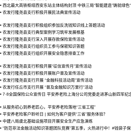
•
西北最大高铁枢纽西安东站主体结构封顶 中铁三局“智能建造”铸就绿色
•
农发行隆尧县支行积极开展民法典宣传活动
•
农发行隆尧县支行积极组织参加反洗钱知识线上答题活动
•
农发行隆尧县支行典型案例学习筑牢发展根基
•
农发行隆尧县支行深入开展存款保险宣传活动
•
农发行隆尧县支行组织员工参与保密知识答题
•
农发行隆尧县支行组织开展安全隐患排查工作
•
农发行隆尧县支行积极开展“征信宣传月”宣传活动
•
农发行隆尧县支行积极开展账户普及宣传活动
•
农发行隆尧县支行开展 “金融科技活动周”宣传活动
•
农发行任丘市支行开展 “普及金融知识万里行”活动
•
7·8全国保险公众宣传日 平安养老险上海分公司党委走进茅山新四军纪
•
从服务初心到养老匠心，平安养老险落地“三省工程”
•
平安养老险客户聆听日 | 如何为客户提供“三省”服务体验？
•
中建八局虞北基础设施项目开展安全生产应急演练
•
“防范非法金融活动知识答题团队竞赛”第五季，火热进行中！#钱袋子