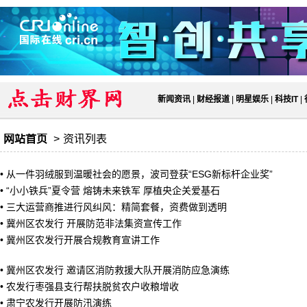
新闻资讯
|
财经报道
|
明星娱乐
|
科技IT
|
网站首页
>
资讯列表
•
从一件羽绒服到温暖社会的愿景，波司登获“ESG新标杆企业奖”
•
“小小铁兵”夏令营 熔铸未来铁军 厚植央企关爱基石
•
三大运营商推进行风纠风：精简套餐，资费做到透明
•
冀州区农发行 开展防范非法集资宣传工作
•
冀州区农发行开展合规教育宣讲工作
•
冀州区农发行 邀请区消防救援大队开展消防应急演练
•
农发行枣强县支行帮扶脱贫农户收粮增收
•
肃宁农发行开展防汛演练