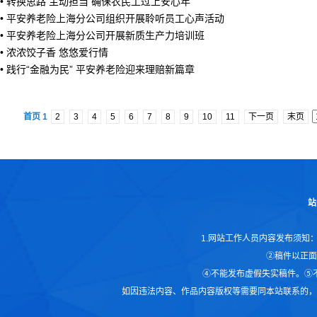
•
转换思路 主动担当 确保农民工过上安心年
•
平安养老险上海分公司组织开展聆听员工心声活动
•
平安养老险上海分公司开展新质生产力培训班
•
浓浓饺子香 悠悠爱行情
•
践行“金融为民” 平安养老险迎来理赔新篇章
首页 1
2
3
4
5
6
7
8
9
10
11
下一页
末页
站
1.网站工作人员内容发布须知
②稿件以正面
④不能发布虚假失实稿件。⑤
如因违法内容、作品内容版权等需要同本站联系的，