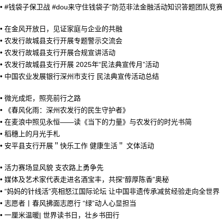
•
#钱袋子保卫战 #dou来守住钱袋子“防范非法金融活动知识答题团队竞赛
•
在金风开放日，见证家庭与企业的共融
•
农发行故城县支行开展专题警示交流会
•
农发行故城县支行开展合规宣讲活动
•
农发行故城县支行开展 2025年“民法典宣传月”活动
•
中国农业发展银行深州市支行 民法典宣传活动总结
•
微光成炬，照亮前行之路
•
《春风化雨：深州农发行的民生守护者》
•
在麦浪中照见永恒——读《当下的力量》与农发行的时光书简
•
稻穗上的月光手札
•
安平县支行开展＂快乐工作 健康生活＂ 文体活动
•
活力赛场显风貌 支农路上勇争先
•
媒体及艺术家代表走进名酒宝丰，共探“醇厚陈香”奥秘
•
“妈妈的针线活”亮相怒江国际论坛 让中国非遗传承减贫经验走向全世界
•
志愿者丨春风拂面志愿行 “绿”动人心显担当
•
一厘米温暖| 世界读书日，壮乡书田行