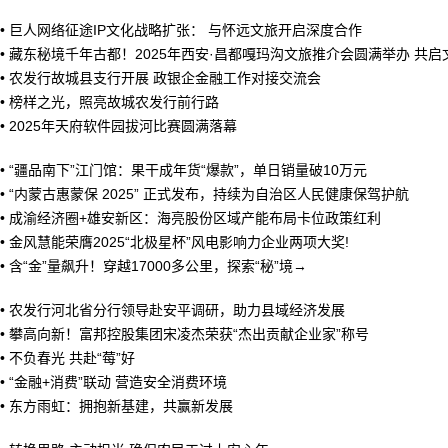
•
巨人网络征途IP文化战略扩张： 与怀远文旅开启深度合作
•
藏东秘境千年古都！2025年西安·昌都嘎玛沟文旅推介会圆满举办 共启
•
农发行故城县支行开展 政银企金融工作对接交流会
•
榜样之光，照亮故城农发行前行路
•
2025年天府软件园拔河比赛圆满落幕
•
“疆品南下”江门馆：果干成年货“爆款”，单日销量破10万元
•
“内蒙古惠蒙保 2025” 正式发布，持续为自治区人民健康保驾护航
•
成渝经济圈+雄安新区：海亮股份区域产能布局卡位政策红利
•
金风慧能荣膺2025“北极星杯”风电影响力企业两项大奖!
•
含“金”量飙升！穿越17000多公里，探索“秘”境→
•
农发行河北省分行领导赴安平调研，助力县域经济发展
•
攀高向新！富邦控股集团宋凌杰荣获“杰出贡献企业家”称号
•
不负春光 共赴“莓”好
•
“金融+消费”联动 营造安全消费环境
•
东方雨虹：拥抱新基建，共赢新发展