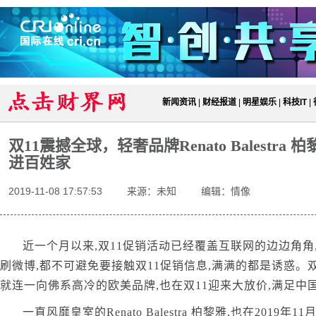
新闻资讯
|
财经报道
|
明星娱乐
|
科技IT
|
双11震撼全球，轻奢品牌Renato Balestra
进百姓家
2019-11-08 17:57:53
来源：未知
编辑：情像
近一个月以来,双11促销活动已经覆盖互联网的边边角角
刷微博,都不可避免要接触双11促销信息,满满的都是诱惑。双
就连一向佛系高冷的欧美品牌,也在双11迎来大放价,满足中
一直风靡皇室的Renato Balestra 柏黎雅,也在2019