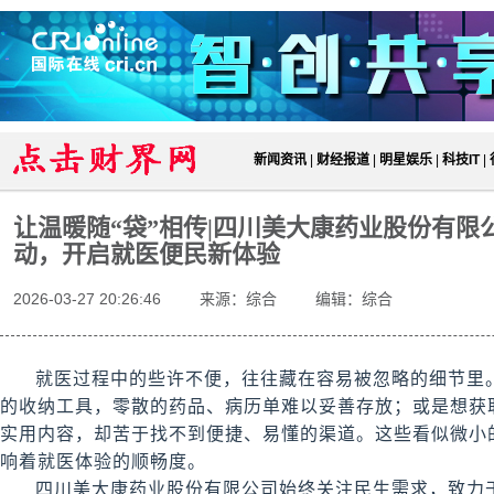
新闻资讯
|
财经报道
|
明星娱乐
|
科技IT
|
让温暖随“袋”相传|四川美大康药业股份有限
动，开启就医便民新体验
2026-03-27 20:26:46
来源：综合
编辑：综合
就医过程中的些许不便，往往藏在容易被忽略的细节里
的收纳工具，零散的药品、病历单难以妥善存放；或是想获
实用内容，却苦于找不到便捷、易懂的渠道。这些看似微小
响着就医体验的顺畅度。
四川美大康药业股份有限公司始终关注民生需求，致力