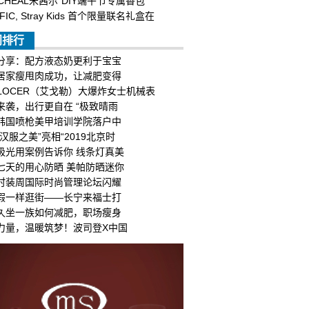
CHEAL米茜尔“DIY端午节专属香包”
IFIC, Stray Kids 首个限量联名礼盒在
门排行
分享：配方液态奶更利于宝宝
居家瘦甩肉成功，让减肥变得
ELOCER（艾戈勒）大爆炸女士机械表
来袭，出行更自在 “极致晴雨
韩国喷枪美甲培训学院落户中
汉服之美”亮相“2019北京时
极光用案例告诉你 线条灯真美
七天的用心防晒 美帕防晒迷你
时装周国际时尚管理论坛闪耀
假一样逛街——长宁来福士打
久坐一族如何减肥，职场瘦身
力量，温暖筑梦！波司登X中国