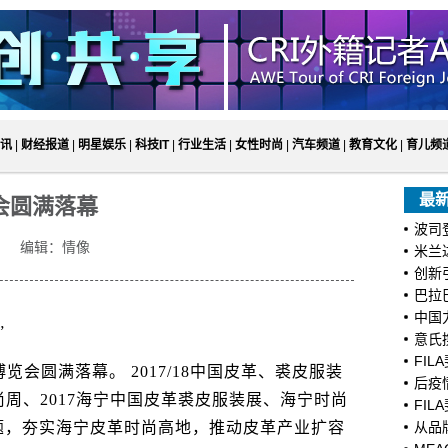
讯
|
财经报道
|
明星娱乐
|
科技IT
|
行业生活
|
女性时尚
|
汽车频道
|
教育文化
|
育儿频
最
会圆满落幕
波司
编辑：情像
米兰
创新
巴拉
中国
”
意氏
FI
圆满落幕。 2017/18中国皮革、裘皮服装
后疫
周、2017海宁中国皮革裘皮服装展、海宁时尚
FI
题，夯实海宁皮革时尚高地，推动皮革产业扩容
从品