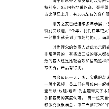
海宁市思齐之家皮草时装有限公
特别多，6天内各地采购商、买手纷
占比明显上升，有30%左右的客户
思齐之家已经连续多年参展，今
特别受欢迎，“今年，我们在羊绒
一经推出就受到了市场的仍可，南
时尚理念的负责人对此表示同感：
非常满意的，有将近三成的客人都
数的客人还是比较喜欢和信赖这样
常优秀，产品有得挑。
展会最后一天，浙江宝鼎服装设
一段小视频，员工们在展位内一起
宝鼎以“放胆·喧哗”为主题带来了
手和客商的高度认可。“有一位来
款派克服很满意，第二天就定2000