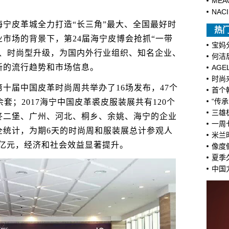
MEA
NAC
皮革城全力打造“长三角”最大、全国最好时
热
市场的背景下，第24届海宁皮博会抢抓“一带
宝妈
型、时尚型升级，为国内外行业组织、知名企业、
何洁
新的流行趋势和市场信息。
AG
时尚
届中国皮革时尚周共举办了16场发布，47个
首个
“传承
余套；2017海宁中国皮革裘皮服装展共有120个
三雄
佟二堡、广州、河北、桐乡、余姚、海宁的企业
一周
全统计，为期6天的时尚周和服装展总计参观人
米兰
.6亿元，经济和社会效益显著提升。
像度
夏季
中国