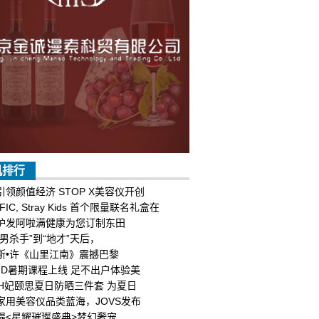
机排行
引领颜值经济 STOP X美容仪开创
IFIC, Stray Kids 首个限量联名礼盒在
护发阿啦满健康为您订制东田
少男杀手”到“地才”天后，
斯•许《山里江南》震撼巴黎
PKID暑期课程上线 足不出户体验美
ITH妃颐思夏日防晒三件套 为夏日
家用美容仪品类蓝海，JOVS发布
缇<星耀璀璨盛典>梦幻奢宠