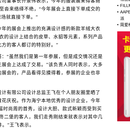
司董事长齐景伟表示，今年的服装展来得客商
FI
至沓来络绎不绝，“今年展会上直接下单成交的
AAP
现场就直接下单。”
派
简爱
年的展会上推出的充满设计感的新款羊绒大衣
大衣的设计上结合的皮草、水貂等元素，系列产品
北方的客人都订的特别好。”
“虽然我们是第一年参展，但是成交情况还是
在展会上达成了交易。”该负责人同时表示，大多
的展会的，产品看得见摸得着，参展的企业也非
计有限公司设计总监王飞在个人朋友圈里晒了
撒花庆祝。作为海宁本地优秀的设计企业，今年
本届时尚周的首秀，设计大胆、款式新颖而受到买
自佟二堡的客人，我们走秀刚结束就表示对其中几
件。”王飞表示。