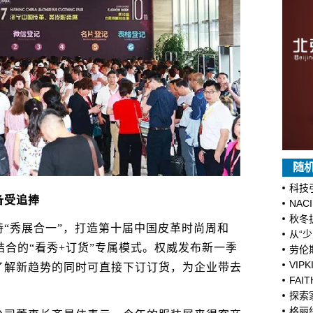
随
科技
受追捧
NAC
秋冬
秀展合一”，打造第十届中国皮革时尚周和
从“
结合的“看秀+订货”专属模式。权威发布新一季
劳伦
VI
了解新趋势的同时可直接下订订货，为企业带去
FA
探索
格丽