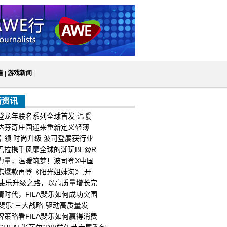
道
|
游戏新闻
|
新资讯
登龙年联名系列全球首发 温暖
达芬奇庄园迎来重新定义轻薄
引领 时尚升级 波司登屡获行业
巴拉携手风靡全球的潮玩BE@R
力量，温暖筑梦！波司登X中国
携爆款再登《阳光姐妹淘》,开
LA斐乐升级之路，以高质量增长完
情时代，FILA斐乐如何成功突围
LA斐乐“三大战略”驱动高质量发
牌策略看FILA斐乐如何赢得消费